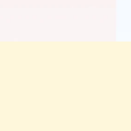
ADWAL BANK
RTP SLOT GACOR
yang