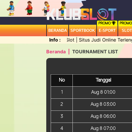
PROMO
PROM
BERANDA
SPORTBOOK
E-SPORT
SLO
u Klub Slot | Situs Judi Online Terlengkap & Terpercaya d
Info :
Beranda
TOURNAMENT LIST
No
Tanggal
1
Aug 8 01:00
2
Aug 8 03:00
3
Aug 8 06:00
4
Aug 8 07:00